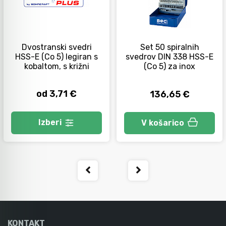
Orodje za kolesa
Dvostranski svedri
Set 50 spiralnih
HSS-E (Co 5) legiran s
svedrov DIN 338 HSS-E
Neiskreče orodje
kobaltom, s križni
(Co 5) za inox
od 3,71 €
136,65 €
Izberi
V košarico
KONTAKT