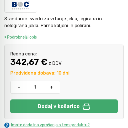
Kladiva
Mazanje
Standardni svedri za vrtanje jekla, legirana in
nelegirana jekla. Parno kaljeni in polirani.
Podrobnejši opis
Točkala, dleta, luknjači in pile
Redna cena:
Vzvodi in primeži
342,67 €
z DDV
Predvidena dobava: 10 dni
Škarje, noži in žage
-
+
Zaščitna oprema
Dodaj v košarico
Svetila
Imate dodatna vprašanja o tem produktu?