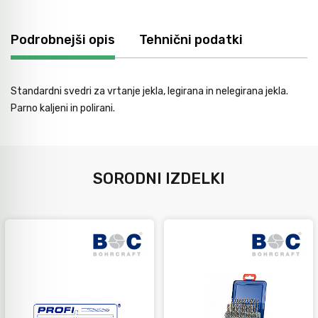
Avtomobilsko orodje
Podrobnejši opis
Tehnični podatki
Inštalatersko orodje
Standardni svedri za vrtanje jekla, legirana in nelegirana jekla.
Parno kaljeni in polirani.
Krivilci cevi
Razno
SORODNI IZDELKI
Gozdarsko orodje
Tesarsko orodje
Dom in vrt