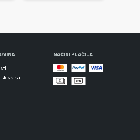
OVINA
NAČINI PLAČILA
sti
oslovanja