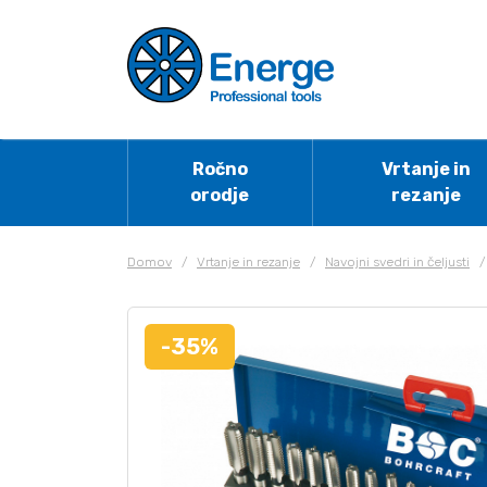
Ročno
Vrtanje in
orodje
rezanje
Domov
/
Vrtanje in rezanje
/
Navojni svedri in čeljusti
/
-35%