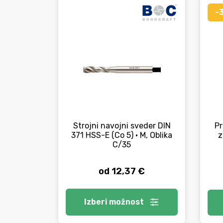
-
Strojni navojni sveder DIN
Pr
371 HSS-E (Co 5) • M, Oblika
z
C/35
od 12,37 €
Izberi
možnost