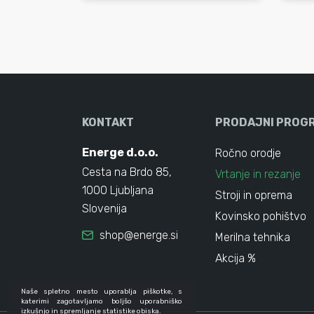
KONTAKT
PRODAJNI PROG
Energe d.o.o.
Ročno orodje
Cesta na Brdo 85,
Vrtanje in rezanje
1000 Ljubljana
Stroji in oprema
Slovenija
Kovinsko pohištvo
shop@energe.si
Merilna tehnika
Akcija %
Naše spletno mesto uporablja piškotke, s
katerimi zagotavljamo boljšo uporabniško
izkušnjo in spremljanje statistike obiska.