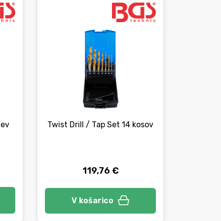
jev
Twist Drill / Tap Set 14 kosov
Set 5 ro
119,76 €
V košarico
V 