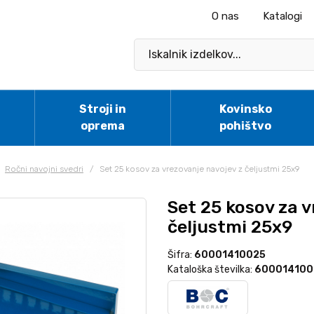
O nas
Katalogi
Stroji in
Kovinsko
oprema
pohištvo
Ročni navojni svedri
/
Set 25 kosov za vrezovanje navojev z čeljustmi 25x9
Set 25 kosov za v
čeljustmi 25x9
Šifra:
60001410025
Kataloška številka:
600014100