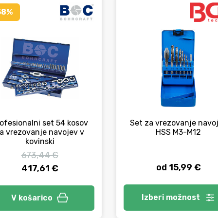
38%
ofesionalni set 54 kosov
Set za vrezovanje navo
a vrezovanje navojev v
HSS M3-M12
kovinski
673,44 €
od 15,99 €
417,61 €
Izberi
možnost
V košarico