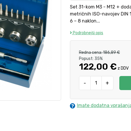
Set 31-kom M3 - M12 + dodat
metričnih ISO-navojev DIN 13
6 – 8 naklon...
Podrobnejši opis
Redna cena:
186,89 €
Popust:
35%
122,00 €
z DDV
-
+
Imate dodatna vprašanj