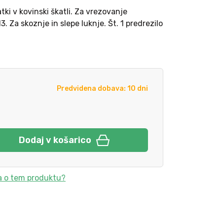
ki v kovinski škatli. Za vrezovanje
. Za skoznje in slepe luknje. Št. 1 predrezilo
Predvidena dobava: 10 dni
Dodaj v košarico
a o tem produktu?