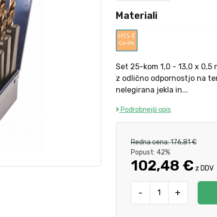
Materiali
Set 25-kom 1,0 - 13,0 x 0,5
z odlično odpornostjo na te
nelegirana jekla in...
Podrobnejši opis
Redna cena:
176,81 €
Popust:
42%
102,48 €
z DDV
-
+