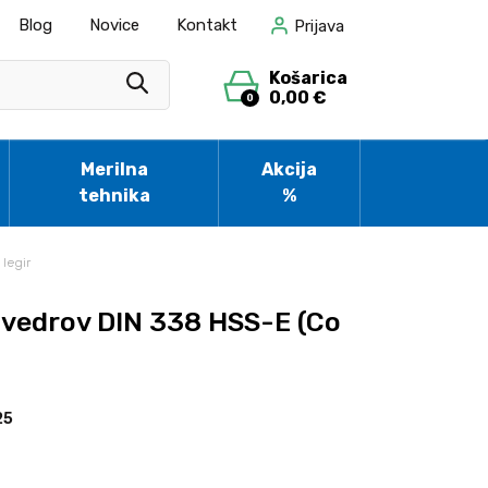
Blog
Novice
Kontakt
Prijava
Košarica
0,00 €
0
Merilna
Akcija
tehnika
%
 legir
 svedrov DIN 338 HSS-E (Co
25