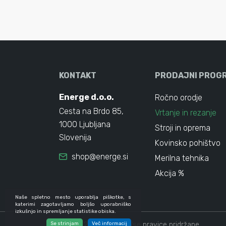
KONTAKT
PRODAJNI PROG
Energe d.o.o.
Ročno orodje
Cesta na Brdo 85,
Vrtanje in rezanje
1000 Ljubljana
Stroji in oprema
Slovenija
Kovinsko pohištvo
shop@energe.si
Merilna tehnika
Akcija %
Naše spletno mesto uporablja piškotke, s
katerimi zagotavljamo boljšo uporabniško
izkušnjo in spremljanje statistike obiska.
Se strinjam
© 2024 - 2026 Energe. Vse pravice pridržane.
Več informacij