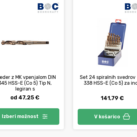
eder z MK vpenjalom DIN
Set 24 spiralnih svedrov
345 HSS-E (Co 5) Tip N,
338 HSS-E (Co 5) za in
legiran s
od 47,25 €
141,79 €
Izberi
možnost
V košarico