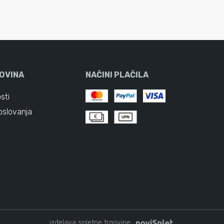
OVINA
NAČINI PLAČILA
sti
oslovanja
izdelava spletne trgovine