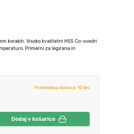
 mm korakih. Visoko kvalitetni HSS Co-svedri
mperaturo. Primerni za legirana in
Predvidena dobava: 10 dni
Dodaj v košarico