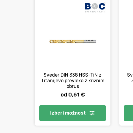
Sveder DIN 338 HSS-TiN z
Sv
Titanijevo prevleko z križnim
obrus
od 0,61 €
Izberi
možnost