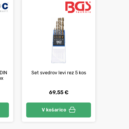
 DIN
Set svedrov levi rez 5 kos
Sveder
ox
kri
redu
69,55 €
Izbe
V košarico