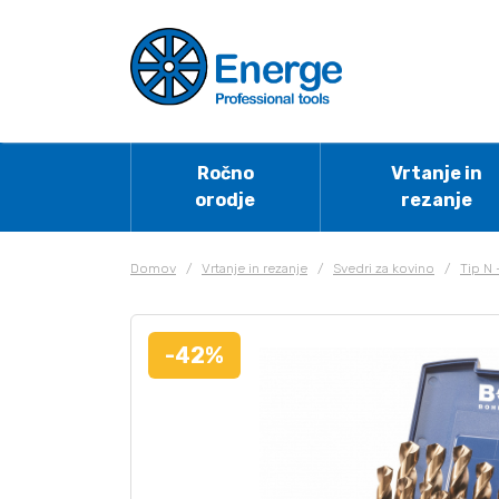
Ročno
Vrtanje in
orodje
rezanje
Domov
/
Vrtanje in rezanje
/
Svedri za kovino
/
Tip N
-42%