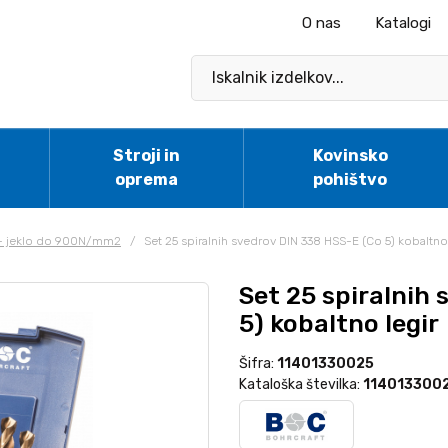
O nas
Katalogi
Stroji in
Kovinsko
oprema
pohištvo
 - jeklo do 900N/mm2
/
Set 25 spiralnih svedrov DIN 338 HSS-E (Co 5) kobaltno
Set 25 spiralnih
5) kobaltno legir
Šifra:
11401330025
Kataloška številka:
114013300