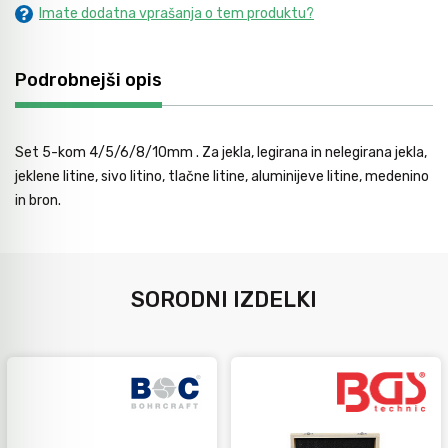
Imate dodatna vprašanja o tem produktu?
Avtomobilsko orodje
Podrobnejši opis
Inštalatersko orodje
Set 5-kom 4/5/6/8/10mm . Za jekla, legirana in nelegirana jekla,
Krivilci cevi
jeklene litine, sivo litino, tlačne litine, aluminijeve litine, medenino
in bron.
Razno
SORODNI IZDELKI
Gozdarsko orodje
Tesarsko orodje
Dom in vrt