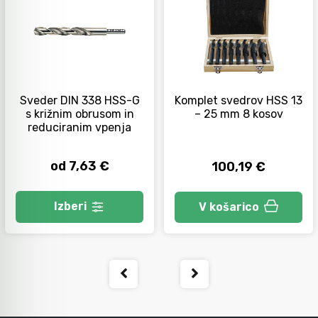
Orodje za kolesa
Neiskreče orodje
Sveder DIN 338 HSS-G
Komplet svedrov HSS 13
s križnim obrusom in
– 25 mm 8 kosov
reduciranim vpenja
od 7,63 €
100,19 €
Izberi
V košarico