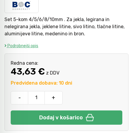
Kladiva
Mazanje
Set 5-kom 4/5/6/8/10mm . Za jekla, legirana in
nelegirana jekla, jeklene litine, sivo litino, tlačne litine,
aluminijeve litine, medenino in bron.
Točkala, dleta, luknjači in pile
Podrobnejši opis
Vzvodi in primeži
Redna cena:
43,63 €
z DDV
Škarje, noži in žage
Predvidena dobava: 10 dni
-
+
Zaščitna oprema
Dodaj v košarico
Svetila