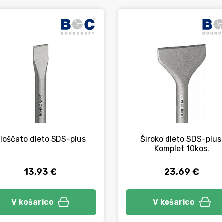
loščato dleto SDS-plus
Široko dleto SDS-plus
Komplet 10kos.
13,93 €
23,69 €
V košarico
V košarico