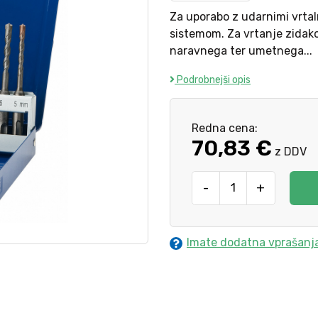
Za uporabo z udarnimi vrtaln
sistemom. Za vrtanje zidako
naravnega ter umetnega...
Podrobnejši opis
Redna cena:
70,83 €
z DDV
-
+
Imate dodatna vprašanj