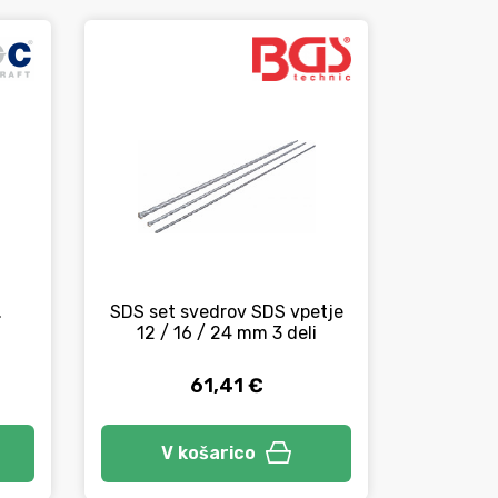
.
SDS set svedrov SDS vpetje
Udarni 
12 / 16 / 24 mm 3 deli
TREME4,
61,41 €
Izbe
V košarico