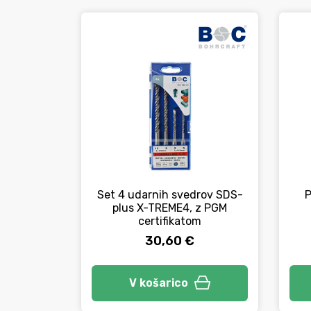
Set 4 udarnih svedrov SDS-
P
plus X-TREME4, z PGM
certifikatom
30,60 €
V košarico