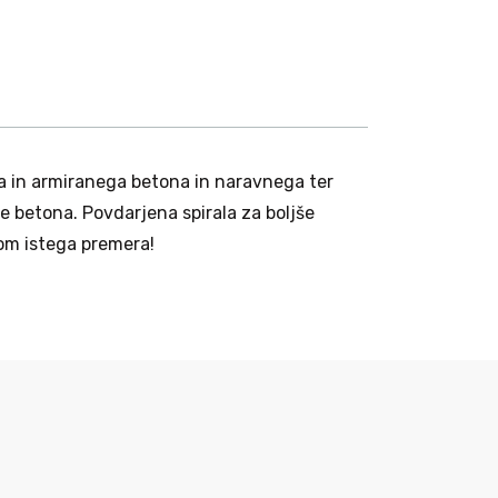
na in armiranega betona in naravnega ter
 betona. Povdarjena spirala za boljše
rom istega premera!