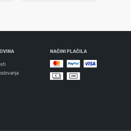
OVINA
NAČINI PLAČILA
sti
oslovanja