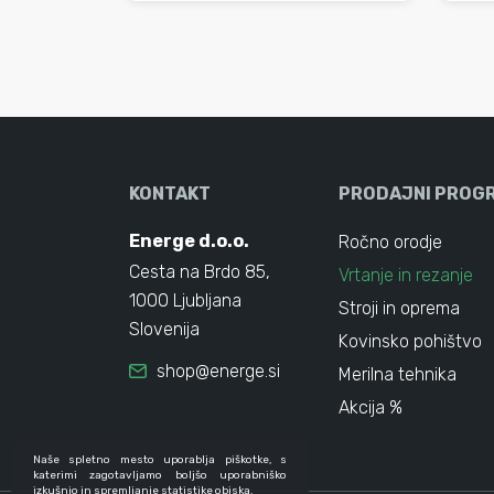
KONTAKT
PRODAJNI PROG
Energe d.o.o.
Ročno orodje
Cesta na Brdo 85,
Vrtanje in rezanje
1000 Ljubljana
Stroji in oprema
Slovenija
Kovinsko pohištvo
shop@energe.si
Merilna tehnika
Akcija %
Naše spletno mesto uporablja piškotke, s
katerimi zagotavljamo boljšo uporabniško
izkušnjo in spremljanje statistike obiska.