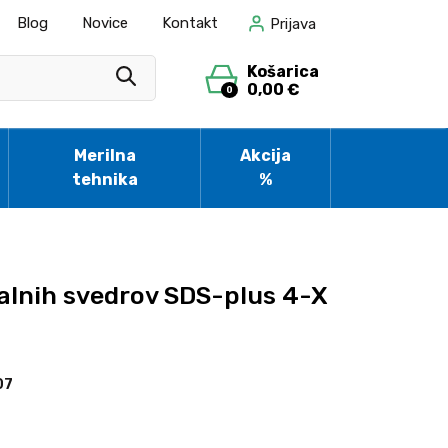
Blog
Novice
Kontakt
Prijava
Košarica
0,00 €
0
Merilna
Akcija
tehnika
%
talnih svedrov SDS-plus 4-X
07