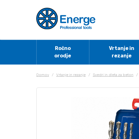
Ročno
Vrtanje in
orodje
rezanje
Domov
/
Vrtanje in rezanje
/
Svedri in dleta za beton
/