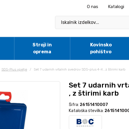
O nas
Katalogi
Stroji in
Kovinsko
oprema
pohištvo
SDS-Plus vpetje
/
Set 7 udarnih vrtalnih svedrov SDS-plus 4-X , z štirimi karb
Set 7 udarnih vr
, z štirimi karb
Šifra:
26151410007
Kataloška številka:
261514100