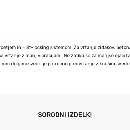
vpetjem in Hilit-locking sistemom. Za vrtanje zidakov, beto
rtanje z manj vibracijami. Ne zatika se za manjše ojačitve
0 mm dolgimi svedri je potrebno predvrtanje z krajšim sved
SORODNI IZDELKI