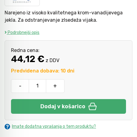
Narejeno iz visoko kvalitetnega krom-vanadijevega
Kladiva
Mazanje
jekla. Za odstranjevanje zlsedeža vijaka.
Podrobnejši opis
Točkala, dleta, luknjači in pile
Redna cena:
44,12 €
z DDV
Vzvodi in primeži
Predvidena dobava: 10 dni
Škarje, noži in žage
-
+
Zaščitna oprema
Dodaj v košarico
Svetila
Imate dodatna vprašanja o tem produktu?