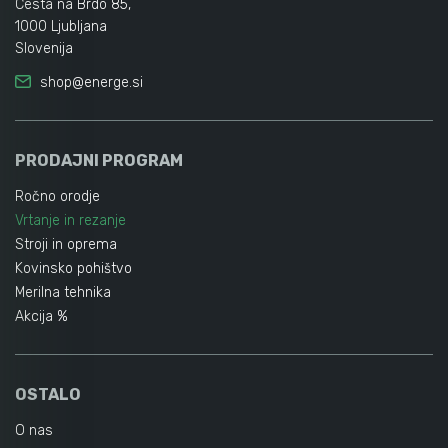
Cesta na Brdo 85,
1000 Ljubljana
Slovenija
shop@energe.si
PRODAJNI PROGRAM
Ročno orodje
Vrtanje in rezanje
Stroji in oprema
Kovinsko pohištvo
Merilna tehnika
Akcija %
OSTALO
O nas