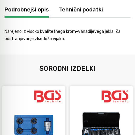
Avtomobilsko orodje
Podrobnejši opis
Tehnični podatki
Inštalatersko orodje
Narejeno iz visoko kvalitetnega krom-vanadijevega jekla. Za
odstranjevanje zlsedeža vijaka.
Krivilci cevi
SORODNI IZDELKI
Razno
Gozdarsko orodje
Tesarsko orodje
Dom in vrt