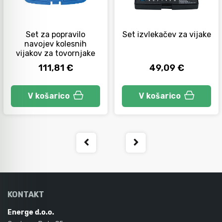
Orodje za kolesa
Set za popravilo
Set izvlekačev za vijake
navojev kolesnih
vijakov za tovornjake
Neiskreče orodje
111,81 €
49,09 €
V košarico
V košarico
KONTAKT
Energe d.o.o.