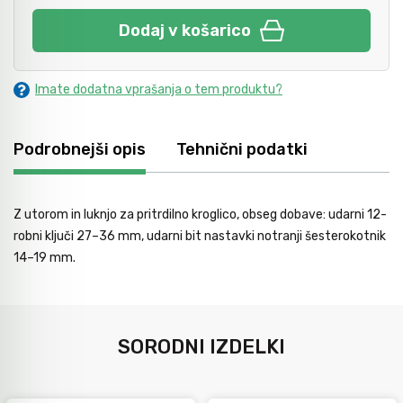
Avtomobilsko orodje
Dodaj v košarico
Inštalatersko orodje
Imate dodatna vprašanja o tem produktu?
Krivilci cevi
Podrobnejši opis
Tehnični podatki
Razno
Z utorom in luknjo za pritrdilno kroglico, obseg dobave: udarni 12-
robni ključi 27–36 mm, udarni bit nastavki notranji šesterokotnik
14–19 mm.
Gozdarsko orodje
Tesarsko orodje
SORODNI IZDELKI
Dom in vrt