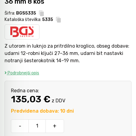
36 mm 8 kos
Šifra:
BGS5335
Kladiva
Mazanje
Kataloška številka:
5335
Točkala, dleta, luknjači in pile
Z utorom in luknjo za pritrdilno kroglico, obseg dobave:
udarni 12-robni ključi 27–36 mm, udarni bit nastavki
notranji šesterokotnik 14–19 mm.
Vzvodi in primeži
Podrobnejši opis
Škarje, noži in žage
Redna cena:
135,03 €
z DDV
Zaščitna oprema
Predvidena dobava: 10 dni
Svetila
-
+