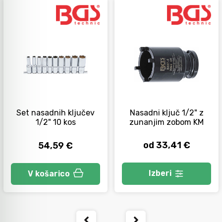
Orodje za kolesa
Neiskreče orodje
Set nasadnih ključev
Nasadni ključ 1/2" z
1/2" 10 kos
zunanjim zobom KM
od 33,41 €
54,59 €
Izberi
V košarico