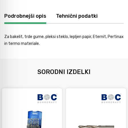
Avtomobilsko orodje
Podrobnejši opis
Tehnični podatki
Inštalatersko orodje
Za bakelit, trde gume, pleksi steklo, lepljen papir, Eternit, Pertinax
in termo materiale.
Krivilci cevi
Razno
SORODNI IZDELKI
Gozdarsko orodje
Tesarsko orodje
Dom in vrt