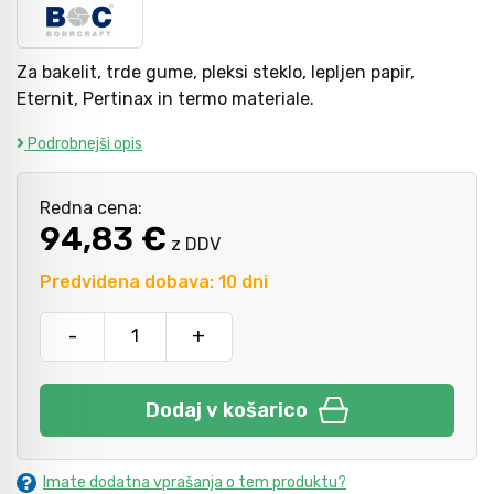
Kladiva
Mazanje
Za bakelit, trde gume, pleksi steklo, lepljen papir,
Eternit, Pertinax in termo materiale.
Podrobnejši opis
Točkala, dleta, luknjači in pile
Redna cena:
Vzvodi in primeži
94,83 €
z DDV
Predvidena dobava: 10 dni
Škarje, noži in žage
-
+
Zaščitna oprema
Dodaj v košarico
Svetila
Imate dodatna vprašanja o tem produktu?