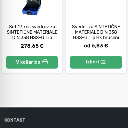
Orodje za kolesa
Set 17 kos svedrov za
Sveder za SINTETIČNE
SINTETIČNE MATERIALE
MATERIALE DIN 338
Neiskreče orodje
DIN 338 HSS-G Tip
HSS-G Tip HK brušeni
od 6,83 €
278,65 €
Izberi
V košarico
KONTAKT