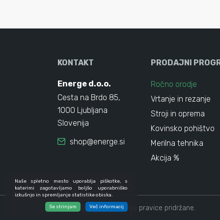
KONTAKT
PRODAJNI PROG
Energe d.o.o.
Ročno orodje
Cesta na Brdo 85,
Vrtanje in rezanje
1000 Ljubljana
Stroji in oprema
Slovenija
Kovinsko pohištvo
shop@energe.si
Merilna tehnika
Akcija %
Naše spletno mesto uporablja piškotke, s
katerimi zagotavljamo boljšo uporabniško
izkušnjo in spremljanje statistike obiska.
© 2024 - 2026 Energe. Vse pravice pridržane.
Se strinjam
Več informacij