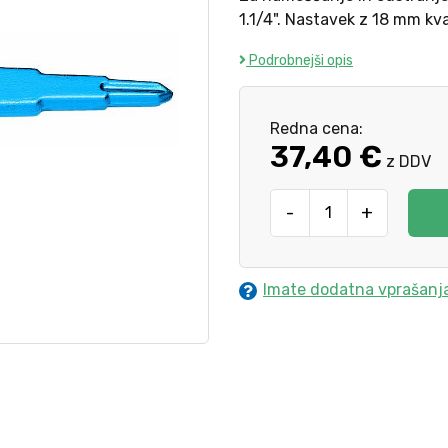
1.1/4". Nastavek z 18 mm kv
Podrobnejši opis
Redna cena:
37,40 €
z DDV
-
+
Imate dodatna vprašanj