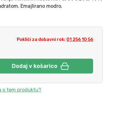
adratom. Emajlirano modro.
Pokliči za dobavni rok:
01 256 10 56
Dodaj v košarico
a o tem produktu?