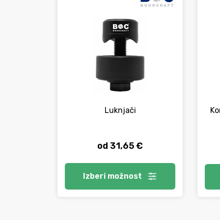
Luknjači
Ko
od 31,65 €
Izberi
možnost