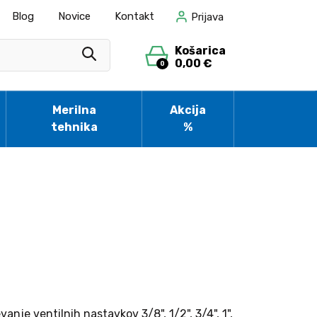
Blog
Novice
Kontakt
Prijava
Košarica
0,00 €
0
Merilna
Akcija
tehnika
%
nje ventilnih nastavkov 3/8", 1/2", 3/4", 1",