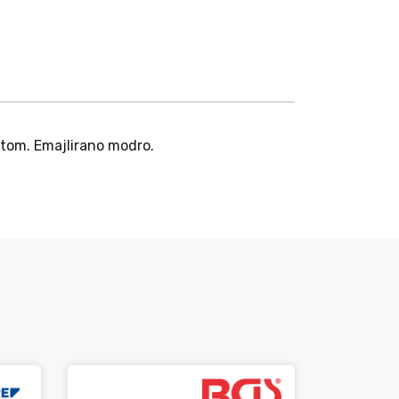
ratom. Emajlirano modro.
-15%