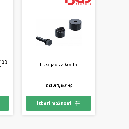
0100
Kl
Luknjač za korita
0
od 31,67 €
Izberi
možnost
V 