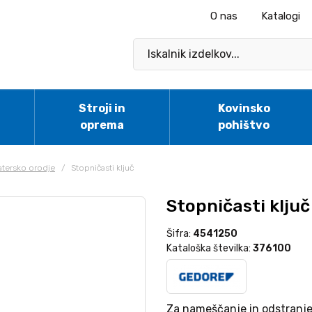
O nas
Katalogi
Stroji in
Kovinsko
oprema
pohištvo
latersko orodje
/
Stopničasti ključ
Stopničasti ključ
Šifra:
4541250
Kataloška številka:
376100
Za nameščanje in odstranjeva