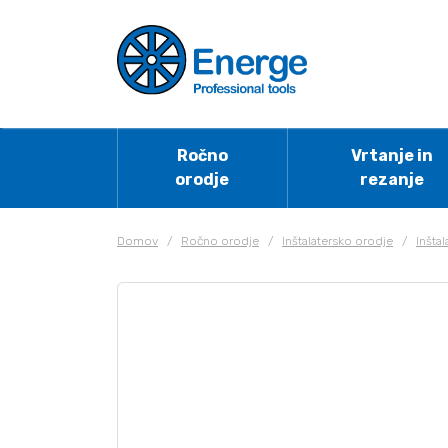
Ročno
Vrtanje in
orodje
rezanje
Domov
/
Ročno orodje
/
Inštalatersko orodje
/
Inšta