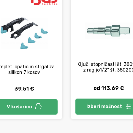
Ključi stopničasti št. 38
mplet lopatic in strgal za
z ragljo1/2" št. 38020
silikon 7 kosov
od 113,69 €
39,51 €
Izberi
možnost
V košarico