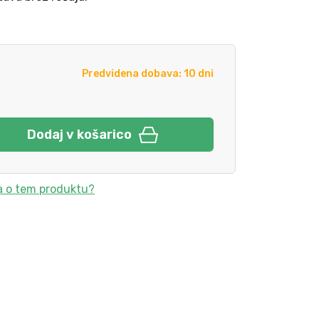
Predvidena dobava: 10 dni
Dodaj v košarico
a o tem produktu?