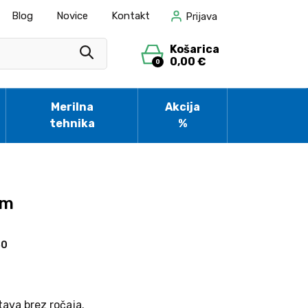
Blog
Novice
Kontakt
Prijava
Košarica
0,00 €
0
Merilna
Akcija
tehnika
%
mm
50
stava brez ročaja.