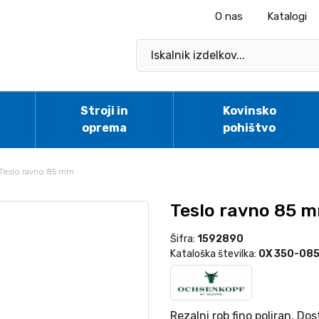
O nas
Katalogi
Stroji in
Kovinsko
oprema
pohištvo
Teslo ravno 85 mm
Teslo ravno 85 
Šifra:
1592890
Kataloška številka:
OX 350-08
Rezalni rob fino poliran. Do