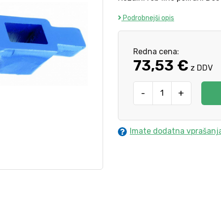
Podrobnejši opis
Redna cena:
73,53 €
z DDV
-
+
Imate dodatna vprašanj