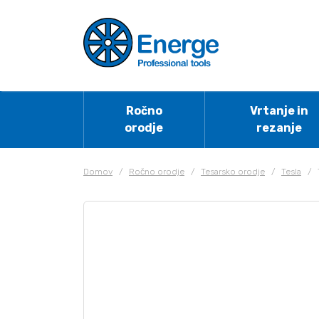
Ročno
Vrtanje in
orodje
rezanje
Domov
/
Ročno orodje
/
Tesarsko orodje
/
Tesla
/