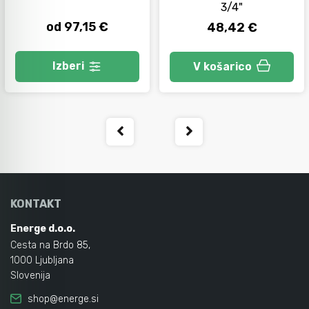
3/4"
od 97,15 €
48,42 €
Izberi
V košarico
KONTAKT
Energe d.o.o.
Cesta na Brdo 85,
1000 Ljubljana
Slovenija
shop@energe.si