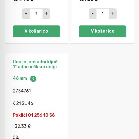
-
+
-
+
V košarico
V košarico
Udarni nasadni ključi
1" udarni fiksni dolgi
46 mm
2734761
K 21 SL 46
Pokliči 01 256 10 56
132,33 €
0%