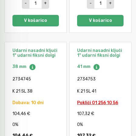
-
+
-
+
V košarico
V košarico
Udarni nasadni ključi
Udarni nasadni ključi
1" udarni fiksni dolgi
1" udarni fiksni dolgi
38 mm
41 mm
2734745
2734753
K 21 SL 38
K 21 SL 41
Dobava: 10 dni
Pokliči 01 256 10 56
104,46 €
107,32 €
0%
0%
104,46 €
107,32 €