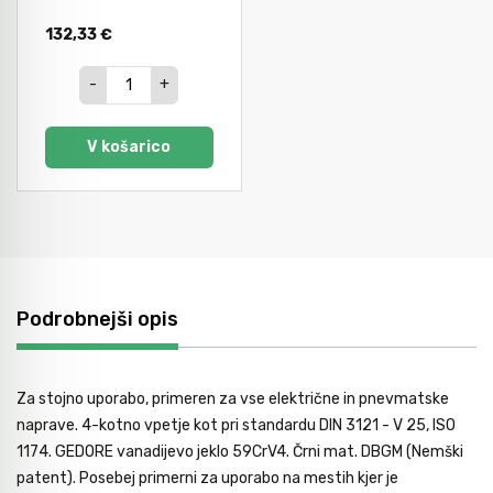
132,33 €
-
+
V košarico
Podrobnejši opis
Za stojno uporabo, primeren za vse električne in pnevmatske
naprave. 4-kotno vpetje kot pri standardu DIN 3121 - V 25, ISO
1174. GEDORE vanadijevo jeklo 59CrV4. Črni mat. DBGM (Nemški
patent). Posebej primerni za uporabo na mestih kjer je