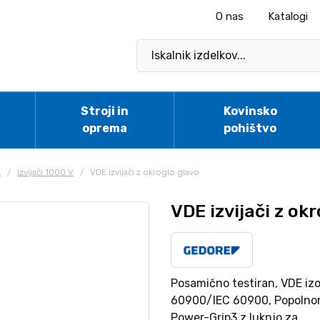
O nas
Katalogi
Stroji in
Kovinsko
oprema
pohištvo
E
/
Izvijači 1000 V
/
VDE izvijači z okroglo glavo
VDE izvijači z ok
Posamično testiran, VDE izo
60900/IEC 60900, Popolnoma
Power-Grip3 z luknjo za...