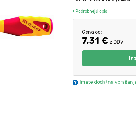
Podrobnejši opis
Cena od:
7,31 €
z DDV
Iz
Imate dodatna vprašanj