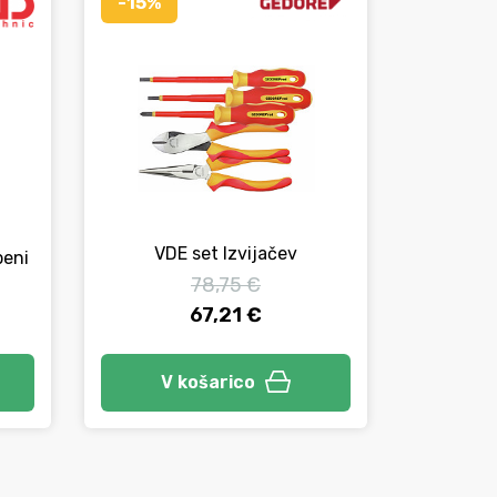
-15%
VDE set Izvijačev
peni
Set VD
k
78,75 €
67,21 €
V košarico
V 