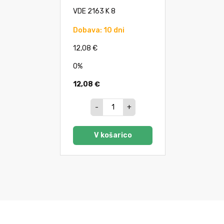
VDE 2163 K 8
Dobava: 10 dni
12,08 €
0%
12,08 €
-
+
V košarico