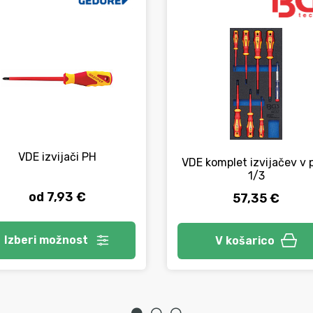
VDE izvijači PH
VDE komplet izvijačev v 
1/3
od 7,93 €
57,35 €
Izberi
možnost
V košarico