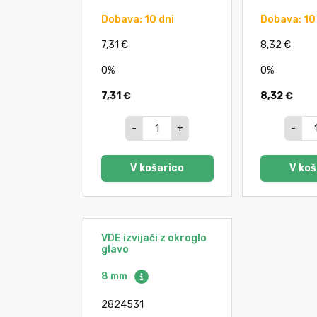
Dobava: 10 dni
Dobava: 10
7,31 €
8,32 €
0%
0%
7,31 €
8,32 €
-
+
-
V košarico
V koš
VDE izvijači z okroglo
glavo
8 mm
2824531