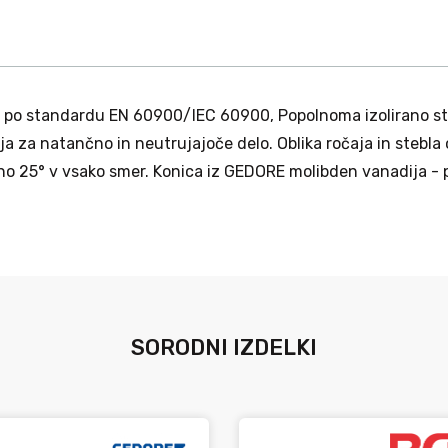
V, po standardu EN 60900/IEC 60900, Popolnoma izolirano st
a za natančno in neutrujajoče delo. Oblika ročaja in stebla
no 25° v vsako smer. Konica iz GEDORE molibden vanadija - p
SORODNI IZDELKI