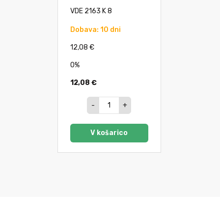
VDE 2163 K 8
Dobava: 10 dni
12,08 €
0%
12,08 €
-
+
V košarico