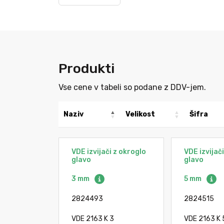
Produkti
Vse cene v tabeli so podane z DDV-jem.
Naziv
Velikost
Šifra
VDE izvijači z okroglo
VDE izvijač
glavo
glavo
3 mm
5 mm
2824493
2824515
VDE 2163 K 3
VDE 2163 K 