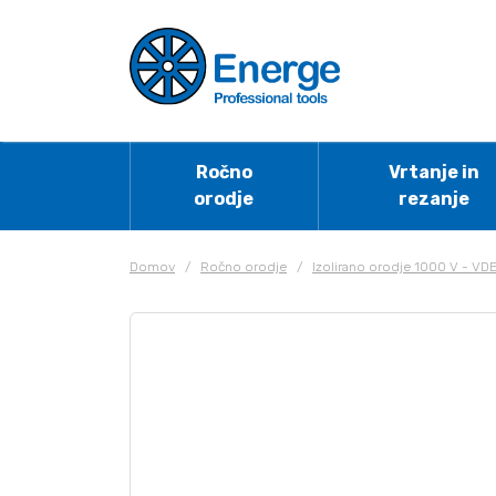
Ročno
Vrtanje in
orodje
rezanje
Domov
/
Ročno orodje
/
Izolirano orodje 1000 V - VD