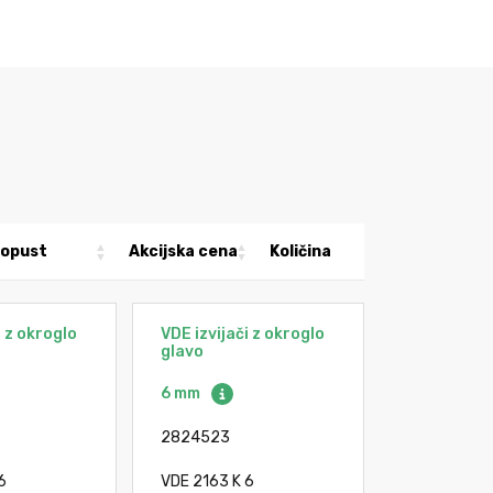
opust
Akcijska cena
Količina
i z okroglo
VDE izvijači z okroglo
glavo
6 mm
2824523
6
VDE 2163 K 6