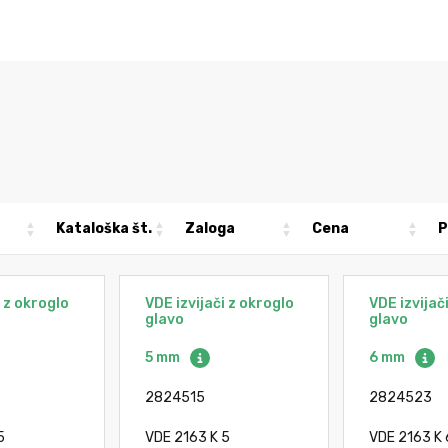
Kataloška št.
Zaloga
Cena
P
i z okroglo
VDE izvijači z okroglo
VDE izvijač
glavo
glavo
5 mm
6 mm
2824515
2824523
5
VDE 2163 K 5
VDE 2163 K 