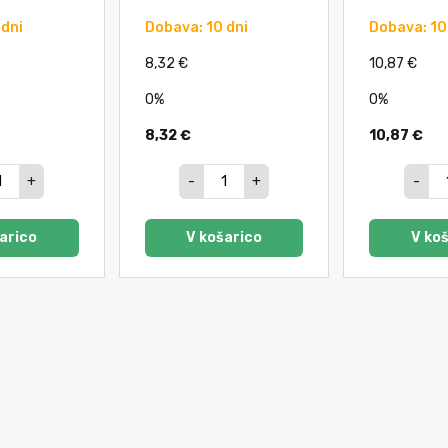
 dni
Dobava: 10 dni
Dobava: 10
8,32 €
10,87 €
0%
0%
8,32 €
10,87 €
+
-
+
-
arico
V košarico
V ko