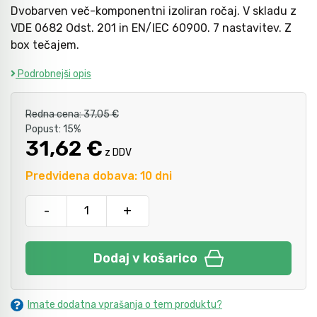
Dvobarven več-komponentni izoliran ročaj. V skladu z
VDE 0682 Odst. 201 in EN/IEC 60900. 7 nastavitev. Z
box tečajem.
Mazanje
Podrobnejši opis
Redna cena:
37,05 €
Popust:
15%
31,62 €
z DDV
Predvidena dobava: 10 dni
-
+
Dodaj v košarico
Imate dodatna vprašanja o tem produktu?