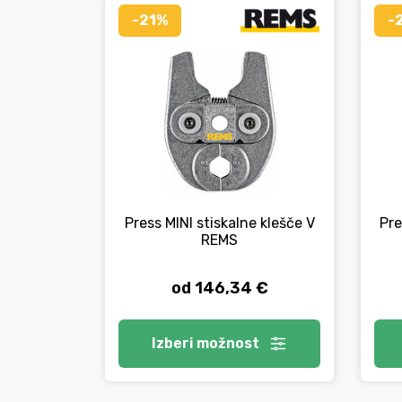
-21%
-
Press MINI stiskalne klešče V
Pre
REMS
od 146,34 €
Izberi
možnost