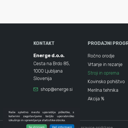
KONTAKT
PRODAJNI PROG
Energe d.o.o.
Ročno orodje
Cesta na Brdo 85,
Vrtanje in rezanje
1000 Ljubljana
Stroji in oprema
Slovenija
Kovinsko pohištvo
shop@energe.si
Merilna tehnika
Akcija %
Naše spletno mesto uporablja piškotke, s
katerimi zagotavljamo boljšo uporabniško
izkušnjo in spremljanje statistike obiska.
Se strinjam
© 2024 - 2026 Energe. Vse pravice pridržane.
Več informacij