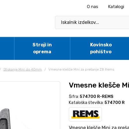
O nas
Katalogi
Stroji in
Kovinsko
oprema
pohištvo
/
Stiskanje Mini do 40mm
/
Vmesne klešče Mini za prešanje Z8 Rems
Vmesne klešče Mi
Šifra:
574700 R-REMS
Kataloška številka:
574700 R
Vmesne klešče Mini za preša