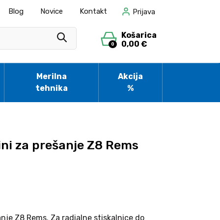
Blog
Novice
Kontakt
Prijava
Košarica
0,00 €
0
Merilna
Akcija
tehnika
%
ni za prešanje Z8 Rems
nje Z8 Rems. Za radialne stiskalnice do