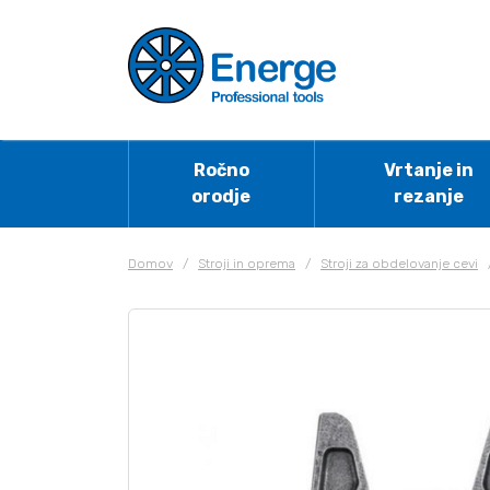
Ročno
Vrtanje in
orodje
rezanje
Domov
/
Stroji in oprema
/
Stroji za obdelovanje cevi