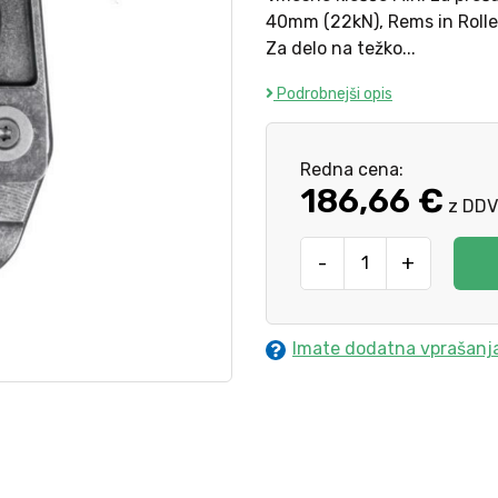
40mm (22kN), Rems in Roller.
Za delo na težko...
Podrobnejši opis
Redna cena:
186,66 €
z DDV
-
+
Imate dodatna vprašanj