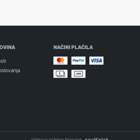
OVINA
NAČINI PLAČILA
sti
oslovanja
izdelava spletne trgovine