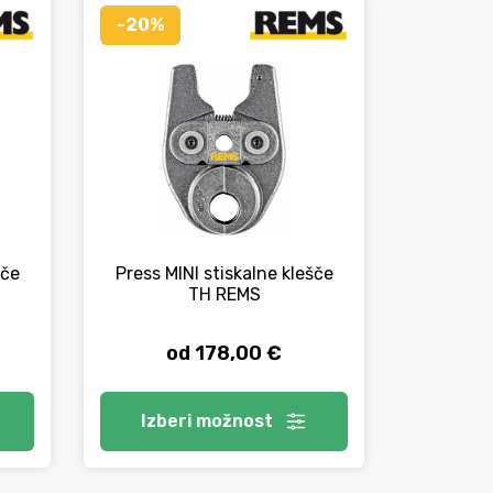
-20%
Stroj za 
šče
Press MINI stiskalne klešče
ACC 14
TH REMS
od 178,00 €
Izberi
možnost
V 