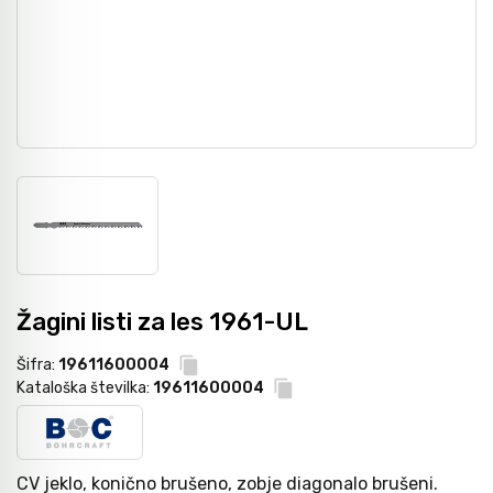
Nasadni in udarni ključi
Pribor
Metri
Moment ključi in merilniki navora
Dvižna tehnika
Laserji / gradbeništvo
Izvijači
Navijalci cevi in kablov
Merilni instrumenti
Bit-vijačni nastavki
Kamere / Predvleke
Žagini listi za les 1961-UL
Klešče
Šifra:
19611600004
Kataloška številka:
19611600004
Izolirano orodje 1000 V - VDE
CV jeklo, konično brušeno, zobje diagonalo brušeni.
Snemalci in izvlekači