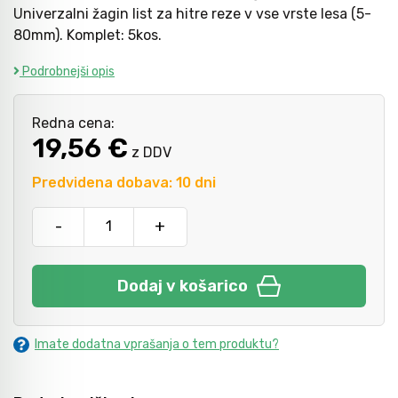
Univerzalni žagin list za hitre reze v vse vrste lesa (5-
80mm). Komplet: 5kos.
Kladiva
Podrobnejši opis
Točkala, dleta, luknjači in pile
Redna cena:
19,56 €
z DDV
Vzvodi in primeži
Predvidena dobava: 10 dni
-
+
Škarje, noži in žage
Dodaj v košarico
Zaščitna oprema
Imate dodatna vprašanja o tem produktu?
Svetila