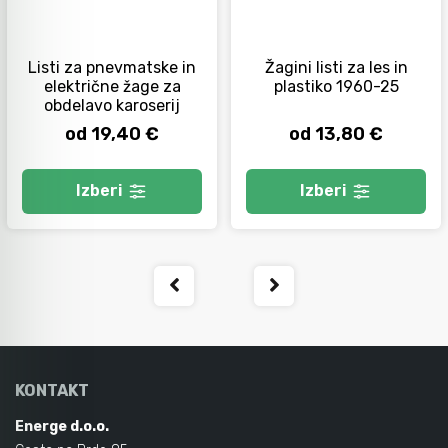
Orodje za kolesa
Listi za pnevmatske in
Žagini listi za les in
električne žage za
plastiko 1960-25
obdelavo karoserij
Neiskreče orodje
od 19,40 €
od 13,80 €
Izberi
Izberi
KONTAKT
Energe d.o.o.