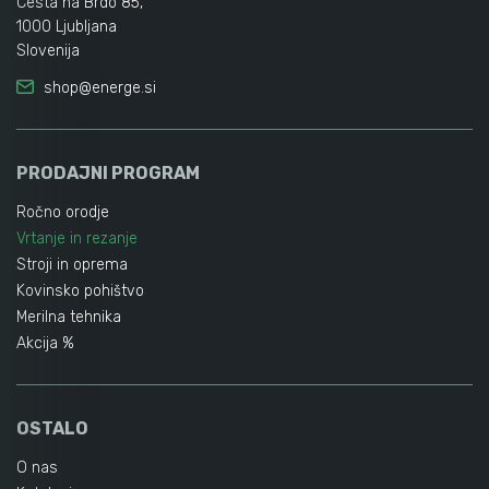
Cesta na Brdo 85,
1000 Ljubljana
Slovenija
shop@energe.si
PRODAJNI PROGRAM
Ročno orodje
Vrtanje in rezanje
Stroji in oprema
Kovinsko pohištvo
Merilna tehnika
Akcija %
OSTALO
O nas