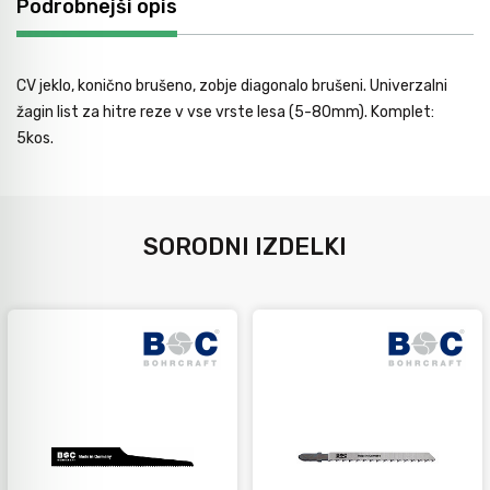
Podrobnejši opis
Avtomobilsko orodje
CV jeklo, konično brušeno, zobje diagonalo brušeni. Univerzalni
Inštalatersko orodje
žagin list za hitre reze v vse vrste lesa (5-80mm). Komplet:
5kos.
Krivilci cevi
SORODNI IZDELKI
Razno
Gozdarsko orodje
Tesarsko orodje
Dom in vrt