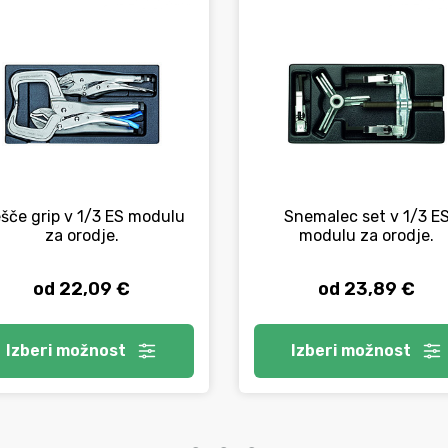
šče grip v 1/3 ES modulu
Snemalec set v 1/3 E
za orodje.
modulu za orodje.
od 22,09 €
od 23,89 €
Izberi
možnost
Izberi
možnost