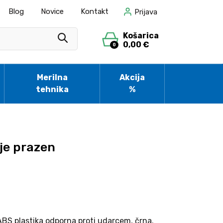
Blog
Novice
Kontakt
Prijava
Košarica
0,00 €
0
Merilna
Akcija
tehnika
%
je prazen
ABS plastika odporna proti udarcem, črna.