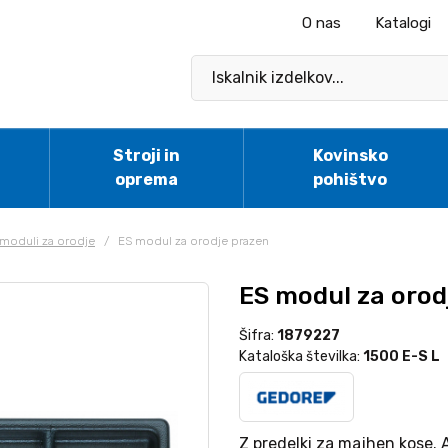
O nas
Katalogi
Stroji in
Kovinsko
oprema
pohištvo
i moduli za orodje
/
ES modul za orodje prazen
ES modul za orod
Šifra:
1879227
Kataloška številka:
1500 E-S L
Z predelki za majhen kose. 