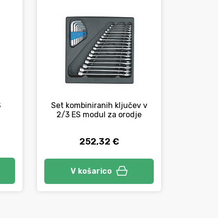
S
Set kombiniranih ključev v
Set kom
2/3 ES modul za orodje
ragljo 
252,32 €
V košarico
V 