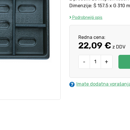
Dimenzije: Š 157.5 x G 310 
Podrobnejši opis
Redna cena:
22,09 €
z DDV
-
+
Imate dodatna vprašanj