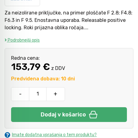
Za neizolirane priključke, na primer ploščate F 2.8; F4.8;
Mazanje
F6.3 in F 9.5. Enostavna uporaba. Releasable positive
locking. Roki prijazna oblika ročaja....
Podrobnejši opis
Redna cena:
153,79 €
z DDV
Predvidena dobava: 10 dni
-
+
Dodaj v košarico
Imate dodatna vprašanja o tem produktu?