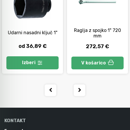
Raglja z spojko 1" 720
Udarni nasadni ključ 1"
mm
od 36,89 €
272,57 €
Izberi
V košarico
KONTAKT