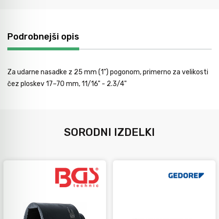
Orodje za kolesa
Podrobnejši opis
Neiskreče orodje
Za udarne nasadke z 25 mm (1") pogonom, primerno za velikosti
čez ploskev 17–70 mm, 11/16" - 2.3/4"
SORODNI IZDELKI