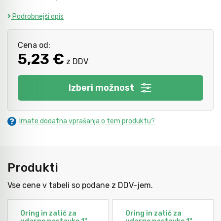
Podrobnejši opis
Kladiva
Mazanje
Cena od:
5,23 €
z DDV
Točkala, dleta, luknjači in pile
Izberi možnost
Vzvodi in primeži
Imate dodatna vprašanja o tem produktu?
Škarje, noži in žage
Produkti
Zaščitna oprema
Vse cene v tabeli so podane z DDV-jem.
Svetila
Oring in zatič za
Oring in zatič za