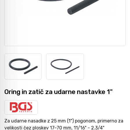
Nasadni in udarni ključi
Grezila, posnemala in konični svedri
Pribor
Metri
Moment ključi in merilniki navora
Svedri za steklo
Dvižna tehnika
Laserji / gradbeništvo
Izvijači
Diamantno orodje
Navijalci cevi in kablov
Merilni instrumenti
Bit-vijačni nastavki
Svedri za les
Kamere / Predvleke
Klešče
Kronske žage
Oring in zatič za udarne nastavke 1"
Izolirano orodje 1000 V - VDE
Žagini listi
Za udarne nasadke z 25 mm (1") pogonom, primerno za
velikosti čez ploskev 17–70 mm, 11/16" - 2.3/4"
Snemalci in izvlekači
CNC