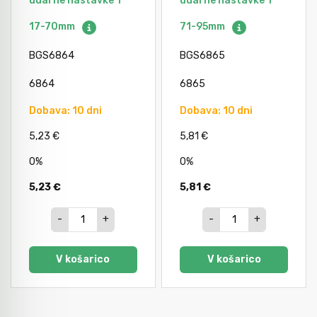
udarne nastavke 1"
udarne nastavke 1"
Avtomobilsko orodje
17-70mm
71-95mm
BGS6864
BGS6865
Inštalatersko orodje
6864
6865
Dobava: 10 dni
Dobava: 10 dni
Krivilci cevi
5,23 €
5,81 €
Razno
0%
0%
5,23 €
5,81 €
Gozdarsko orodje
-
+
-
+
Tesarsko orodje
V košarico
V košarico
Dom in vrt