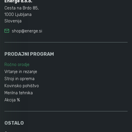
Energe d.o.o.
Cesta na Brdo 85,
1000 Ljubljana
Slovenija
shop@energe.si
PRODAJNI PROGRAM
Ročno orodje
Vrtanje in rezanje
Stroji in oprema
Kovinsko pohištvo
Merilna tehnika
Akcija %
OSTALO