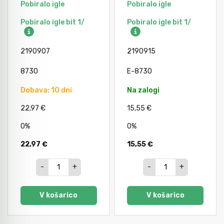
Pobiralo igle
Pobiralo igle
Avtomobilsko orodje
Pobiralo igle bit 1/
Pobiralo igle bit 1/
Inštalatersko orodje
2190907
2190915
8730
E-8730
Krivilci cevi
Dobava: 10 dni
Na zalogi
22,97 €
15,55 €
Razno
0%
0%
22,97 €
15,55 €
Gozdarsko orodje
-
+
-
+
Tesarsko orodje
V košarico
V košarico
Dom in vrt