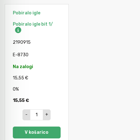
Pobiralo igle
Orodje za kolesa
Pobiralo igle bit 1/
Neiskreče orodje
2190915
E-8730
Na zalogi
15,55 €
0%
15,55 €
-
+
V košarico