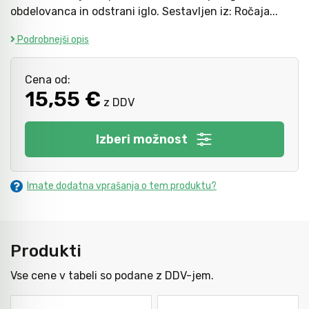
obdelovanca in odstrani iglo. Sestavljen iz: Ročaja...
Podrobnejši opis
Kladiva
Mazanje
Cena od:
Točkala, dleta, luknjači in pile
15,55 €
z DDV
Izberi možnost
Vzvodi in primeži
Škarje, noži in žage
Imate dodatna vprašanja o tem produktu?
Zaščitna oprema
Produkti
Vse cene v tabeli so podane z DDV-jem.
Svetila