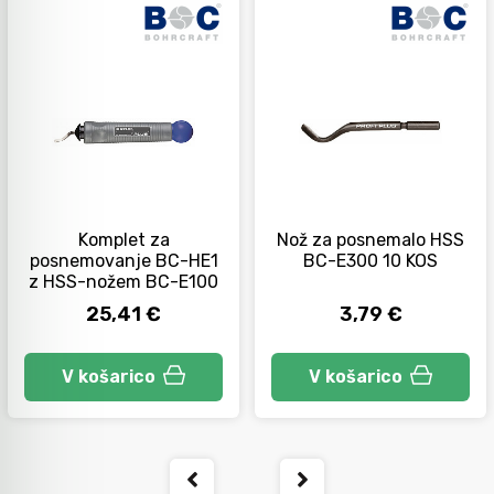
Komplet za
Nož za posnemalo HSS
posnemovanje BC-HE1
BC-E300 10 KOS
z HSS-nožem BC-E100
25,41 €
3,79 €
V košarico
V košarico