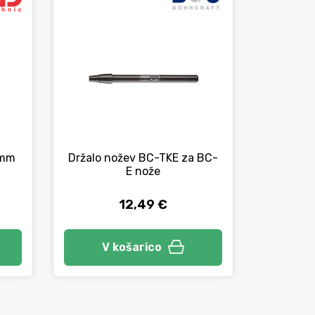
 mm
Držalo nožev BC-TKE za BC-
Komple
E nože
robov B
12,49 €
V košarico
V 