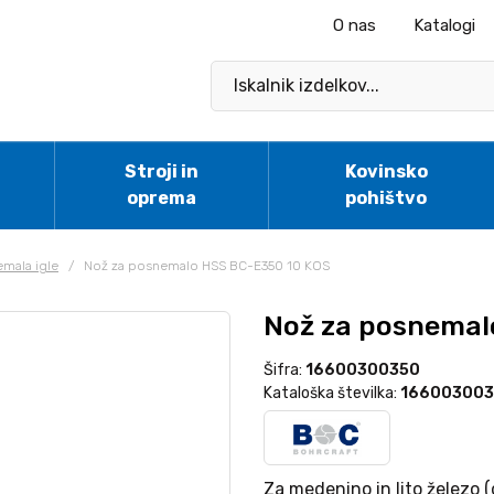
O nas
Katalogi
Stroji in
Kovinsko
oprema
pohištvo
mala igle
/
Nož za posnemalo HSS BC-E350 10 KOS
Nož za posnemal
Šifra:
16600300350
Kataloška številka:
16600300
Za medenino in lito železo (