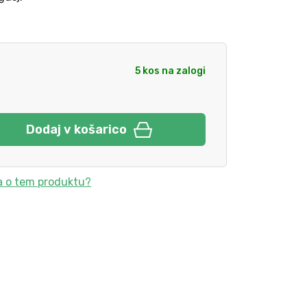
5 kos na zalogi
Dodaj v košarico
a o tem produktu?