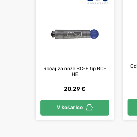
Od
Ročaj za nože BC-E tip BC-
HE
20,29 €
V košarico