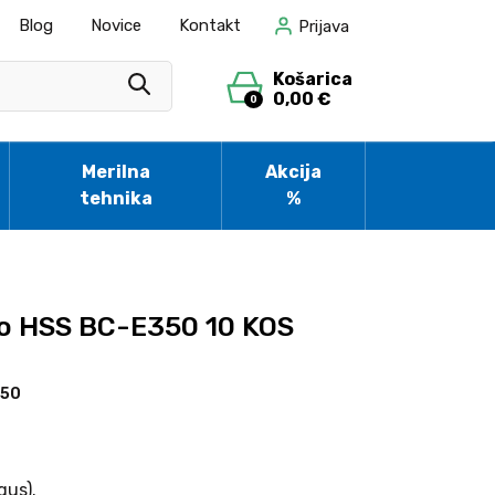
Blog
Novice
Kontakt
Prijava
Košarica
0,00 €
0
Merilna
Akcija
tehnika
%
o HSS BC-E350 10 KOS
350
gus).