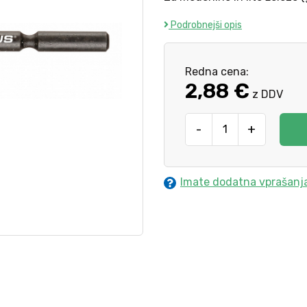
Podrobnejši opis
Redna cena:
2,88 €
z DDV
-
+
Imate dodatna vprašanj