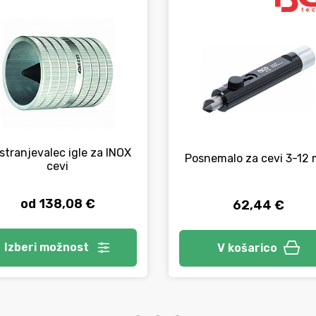
stranjevalec igle za INOX
Posnemalo za cevi 3-12
cevi
od 138,08 €
62,44 €
Izberi
možnost
V košarico