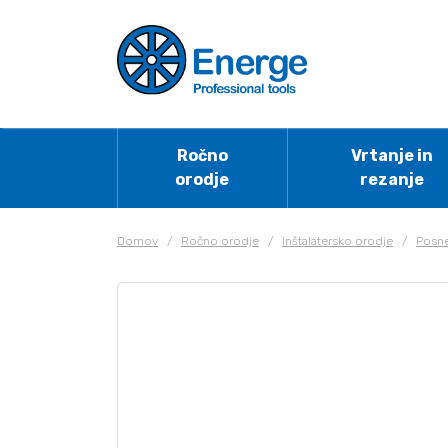
Ročno
Vrtanje in
orodje
rezanje
Domov
/
Ročno orodje
/
Inštalatersko orodje
/
Posne