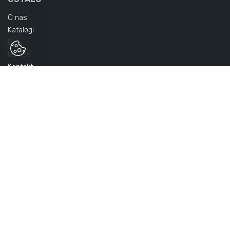
O nas
Katalogi
Blog
Novice
Kontakt
SPLETNA TRGOVINA
Politika zasebnosti
Splošni pogoji poslovanja
Načini plačila
Dostava
NAČINI PLAČILA