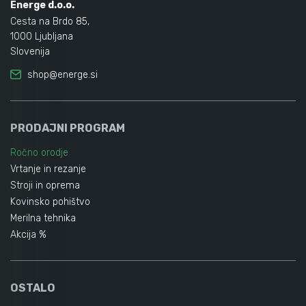
Energe d.o.o.
Avtomobilsko orodje
Cesta na Brdo 85,
1000 Ljubljana
Slovenija
Inštalatersko orodje
shop@energe.si
Krivilci cevi
PRODAJNI PROGRAM
Ročno orodje
Razno
Vrtanje in rezanje
Stroji in oprema
Gozdarsko orodje
Kovinsko pohištvo
Merilna tehnika
Akcija %
Tesarsko orodje
OSTALO
Dom in vrt