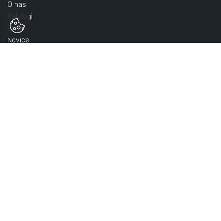
O nas
Katalogi
Orodje za kolesa
Blog
Novice
Kontakt
Neiskreče orodje
SPLETNA TRGOVINA
Politika zasebnosti
Splošni pogoji poslovanja
Načini plačila
Dostava
NAČINI PLAČILA