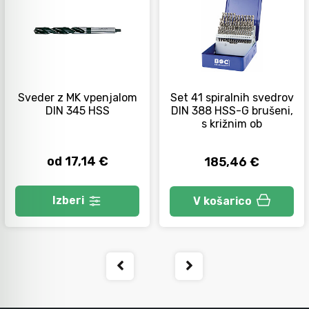
Orodje za kolesa
Neiskreče orodje
Sveder z MK vpenjalom
Set 41 spiralnih svedrov
DIN 345 HSS
DIN 388 HSS-G brušeni,
s križnim ob
od 17,14 €
185,46 €
Izberi
V košarico