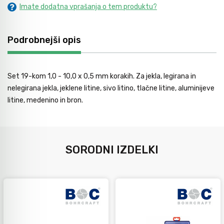
Imate dodatna vprašanja o tem produktu?
Avtomobilsko orodje
Podrobnejši opis
Inštalatersko orodje
Set 19-kom 1,0 - 10,0 x 0,5 mm korakih. Za jekla, legirana in
Krivilci cevi
nelegirana jekla, jeklene litine, sivo litino, tlačne litine, aluminijeve
litine, medenino in bron.
Razno
SORODNI IZDELKI
Gozdarsko orodje
Tesarsko orodje
Dom in vrt