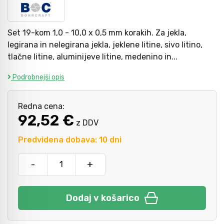
Kladiva
Mazanje
Set 19-kom 1,0 - 10,0 x 0,5 mm korakih. Za jekla,
legirana in nelegirana jekla, jeklene litine, sivo litino,
tlačne litine, aluminijeve litine, medenino in...
Točkala, dleta, luknjači in pile
Podrobnejši opis
Vzvodi in primeži
Redna cena:
92,52 €
z DDV
Škarje, noži in žage
Predvidena dobava: 10 dni
-
+
Zaščitna oprema
Dodaj v košarico
Svetila