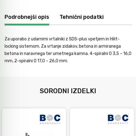
Avtomobilsko orodje
Podrobnejši opis
Tehnični podatki
Inštalatersko orodje
Za uporabo z udarnimi vrtalniki z SDS-plus vpetjem in Hilit-
locking sistemom. Za vrtanje zidakov, betona in armiranega
Krivilci cevi
betona in naravnega ter umetnega kamna. 4-spiralni O 3,5 – 16,0
mm, 2-spiralni O 17,0 – 26,0 mm.
Razno
SORODNI IZDELKI
Gozdarsko orodje
Tesarsko orodje
Dom in vrt