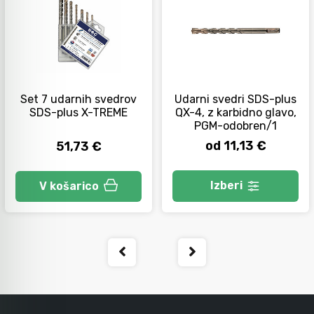
Orodje za kolesa
Neiskreče orodje
Set 7 udarnih svedrov
Udarni svedri SDS-plus
SDS-plus X-TREME
QX-4, z karbidno glavo,
PGM-odobren/1
od 11,13 €
51,73 €
Izberi
V košarico