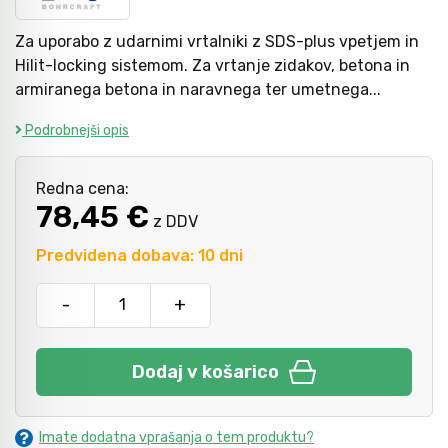
Za uporabo z udarnimi vrtalniki z SDS-plus vpetjem in
Kladiva
Mazanje
Hilit-locking sistemom. Za vrtanje zidakov, betona in
armiranega betona in naravnega ter umetnega...
Podrobnejši opis
Točkala, dleta, luknjači in pile
Redna cena:
Vzvodi in primeži
78,45 €
z DDV
Predvidena dobava: 10 dni
Škarje, noži in žage
-
+
Zaščitna oprema
Dodaj v košarico
Svetila
Imate dodatna vprašanja o tem produktu?