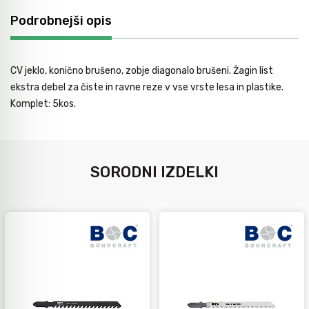
Avtomobilsko orodje
Podrobnejši opis
Inštalatersko orodje
CV jeklo, konično brušeno, zobje diagonalo brušeni. Žagin list
ekstra debel za čiste in ravne reze v vse vrste lesa in plastike.
Komplet: 5kos.
Krivilci cevi
Razno
SORODNI IZDELKI
Gozdarsko orodje
Tesarsko orodje
Dom in vrt