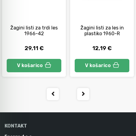
Orodje za kolesa
Žagini listi za trdi les
Žagini listi za les in
1966-42
plastiko 1960-R
Neiskreče orodje
29,11 €
12,19 €
V košarico
V košarico
KONTAKT