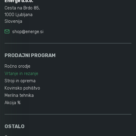
Energe d.o.o.
Cesta na Brdo 85,
1000 Ljubljana
Slovenija
shop@energe.si
PRODAJNI PROGRAM
Ročno orodje
Vrtanje in rezanje
Stroji in oprema
Kovinsko pohištvo
Merilna tehnika
Akcija %
OSTALO