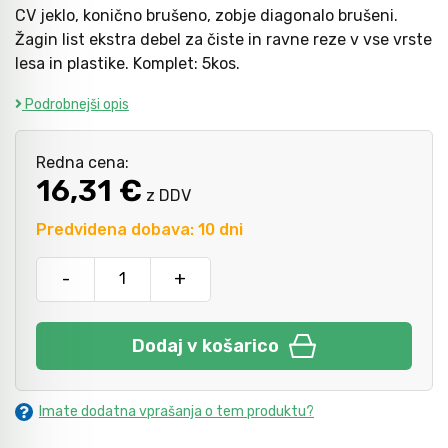
CV jeklo, konično brušeno, zobje diagonalo brušeni.
Žagin list ekstra debel za čiste in ravne reze v vse vrste
lesa in plastike. Komplet: 5kos.
Kladiva
Podrobnejši opis
Točkala, dleta, luknjači in pile
Redna cena:
16,31 €
z DDV
Vzvodi in primeži
Predvidena dobava: 10 dni
Škarje, noži in žage
-
+
Zaščitna oprema
Dodaj v košarico
Svetila
Imate dodatna vprašanja o tem produktu?