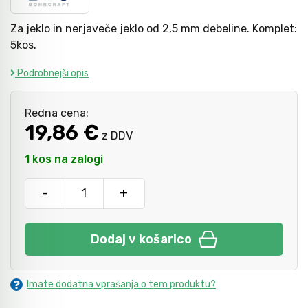
Za jeklo in nerjaveče jeklo od 2,5 mm debeline. Komplet:
Kladiva
5kos.
Podrobnejši opis
Točkala, dleta, luknjači in pile
Redna cena:
19,86 €
z DDV
Vzvodi in primeži
1 kos na zalogi
Škarje, noži in žage
-
+
Zaščitna oprema
Dodaj v košarico
Svetila
Imate dodatna vprašanja o tem produktu?