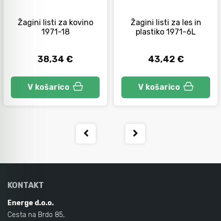
Žagini listi za kovino
Žagini listi za les in
Orodje za kolesa
1971-18
plastiko 1971-6L
38,34 €
43,42 €
Neiskreče orodje
V košarico
V košarico
KONTAKT
Energe d.o.o.
Cesta na Brdo 85,