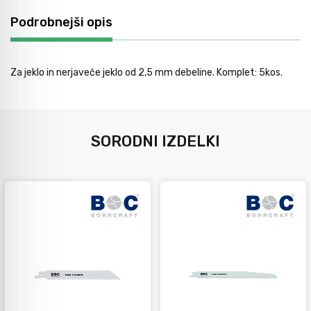
Avtomobilsko orodje
Podrobnejši opis
Inštalatersko orodje
Za jeklo in nerjaveče jeklo od 2,5 mm debeline. Komplet: 5kos.
Krivilci cevi
SORODNI IZDELKI
Razno
Gozdarsko orodje
Tesarsko orodje
Dom in vrt