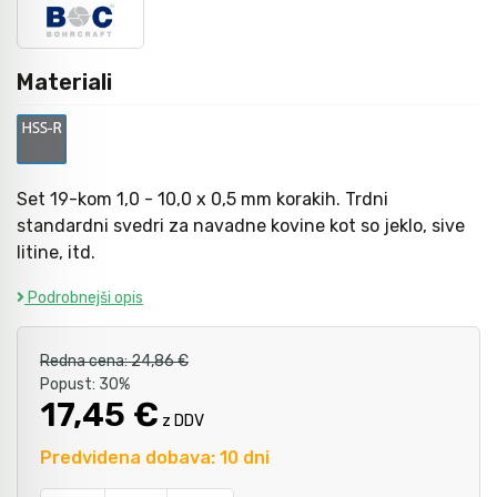
Kladiva
Mazanje
Materiali
Točkala, dleta, luknjači in pile
Set 19-kom 1,0 - 10,0 x 0,5 mm korakih. Trdni
Vzvodi in primeži
standardni svedri za navadne kovine kot so jeklo, sive
litine, itd.
Škarje, noži in žage
Podrobnejši opis
Redna cena:
24,86 €
Zaščitna oprema
Popust:
30%
17,45 €
z DDV
Svetila
Predvidena dobava: 10 dni