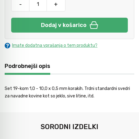
-
+
Avtomobilsko orodje
Dodaj v košarico
Inštalatersko orodje
Imate dodatna vprašanja o tem produktu?
Krivilci cevi
Podrobnejši opis
Razno
Set 19-kom 1,0 - 10,0 x 0,5 mm korakih. Trdni standardni svedri
Gozdarsko orodje
za navadne kovine kot so jeklo, sive litine, itd.
Tesarsko orodje
SORODNI IZDELKI
Dom in vrt