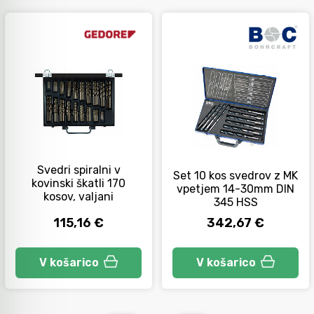
Orodje za kolesa
Neiskreče orodje
Svedri spiralni v
Set 10 kos svedrov z MK
kovinski škatli 170
vpetjem 14-30mm DIN
kosov, valjani
345 HSS
115,16 €
342,67 €
V košarico
V košarico